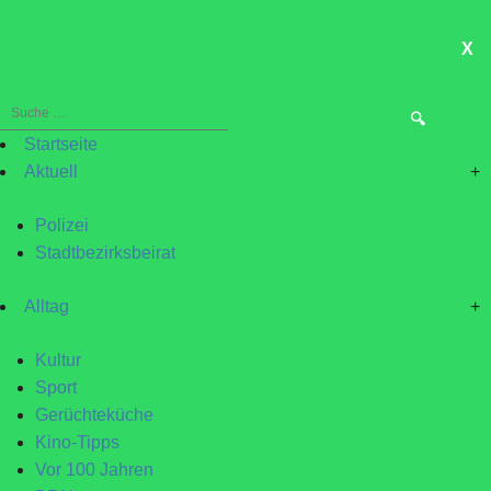
X
ME
Suche
nach:
Startseite
Aktuell
+
Polizei
Stadtbezirksbeirat
Alltag
+
Kultur
Sport
Gerüchteküche
Kino-Tipps
Vor 100 Jahren