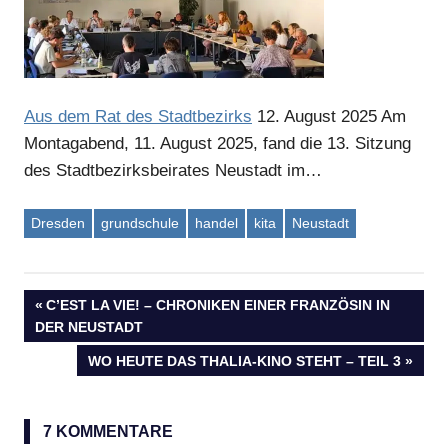
Aus dem Rat des Stadtbezirks
12. August 2025
Am
Montagabend, 11. August 2025, fand die 13. Sitzung
des Stadtbezirksbeirates Neustadt im…
Dresden
grundschule
handel
kita
Neustadt
VORHERIGER
C’EST LA VIE! – CHRONIKEN EINER FRANZÖSIN IN
Beitragsnavigation
DER NEUSTADT
BEITRAG:
NÄCHSTER
WO HEUTE DAS THALIA-KINO STEHT – TEIL 3
BEITRAG:
7 KOMMENTARE