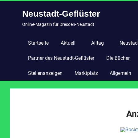
Zum
Neustadt-Geflüster
Inhalt
springen
Online-Magazin für Dresden-Neustadt
Startseite
Aktuell
Alltag
Neustadt
Partner des Neustadt-Geflüster
Die Bücher
Stellenanzeigen
Marktplatz
Allgemein
An