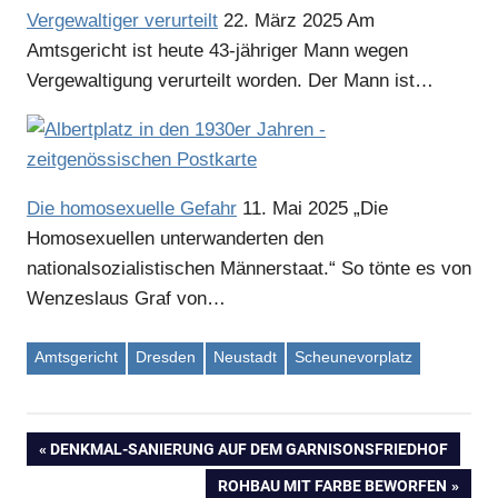
Vergewaltiger verurteilt
22. März 2025
Am
Amtsgericht ist heute 43-jähriger Mann wegen
Anzeige
Vergewaltigung verurteilt worden. Der Mann ist…
Die homosexuelle Gefahr
11. Mai 2025
„Die
Homosexuellen unterwanderten den
nationalsozialistischen Männerstaat.“ So tönte es von
Wenzeslaus Graf von…
Amtsgericht
Dresden
Neustadt
Scheunevorplatz
Anzeige
VORHERIGER
DENKMAL-SANIERUNG AUF DEM GARNISONSFRIEDHOF
Beitragsnavigation
BEITRAG:
NÄCHSTER
ROHBAU MIT FARBE BEWORFEN