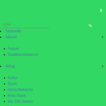
X
ME
Suche
nach:
Startseite
Aktuell
+
Polizei
Stadtbezirksbeirat
Alltag
+
Kultur
Sport
Gerüchteküche
Kino-Tipps
Vor 100 Jahren