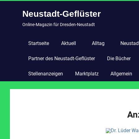
Zum
Neustadt-Geflüster
Inhalt
springen
Online-Magazin für Dresden-Neustadt
Startseite
Aktuell
Alltag
Neustadt
Partner des Neustadt-Geflüster
Die Bücher
Stellenanzeigen
Marktplatz
Allgemein
An