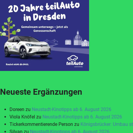
Neueste Ergänzungen
Doreen
zu
Neustadt-Kinotipps ab 6. August 2026
Viola Knöfel
zu
Neustadt-Kinotipps ab 6. August 2026
Tickerkommentierende Person
zu
Königsbrücker: Umbau st
Silvan
zu
Neustadt-Kinotipps ab 6. August 2026