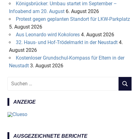
Königsbrücker: Umbau startet im September –
Infoabend am 20. August
6. August 2026
Protest gegen geplanten Standort für LKW-Parkplatz
5. August 2026
Aus Leonardo wird Kokolores
4. August 2026
32. Haus- und Hof-Trödelmarkt in der Neustadt
4.
August 2026
Kostenloser Grundschul-Kompass für Eltern in der
Neustadt
3. August 2026
S
S
u
U
c
C
ANZEIGE
h
H
e
E
n
N
n
a
AUSGEZEICHNETE BERICHTE