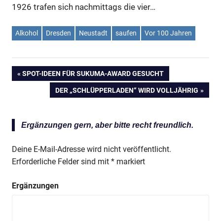
1926 trafen sich nachmittags die vier…
Alkohol
Dresden
Neustadt
saufen
Vor 100 Jahren
VORHERIGER
SPOT-IDEEN FÜR SUKUMA-AWARD GESUCHT
Beitragsnavigation
BEITRAG:
NÄCHSTER
DER „SCHLÜPPERLADEN“ WIRD VOLLJÄHRIG
BEITRAG:
Ergänzungen gern, aber bitte recht freundlich.
Deine E-Mail-Adresse wird nicht veröffentlicht.
Erforderliche Felder sind mit
*
markiert
Ergänzungen