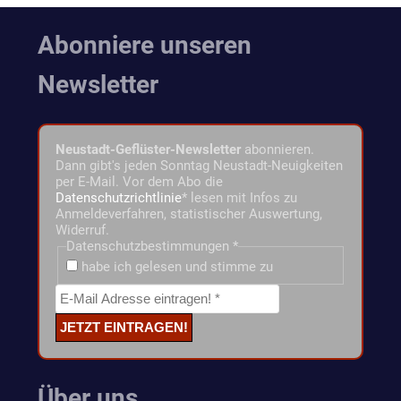
Abonniere unseren
Newsletter
Neustadt-Geflüster-Newsletter
abonnieren.
Dann gibt's jeden Sonntag Neustadt-Neuigkeiten
per E-Mail. Vor dem Abo die
Datenschutzrichtlinie
* lesen mit Infos zu
Anmeldeverfahren, statistischer Auswertung,
Widerruf.
Datenschutzbestimmungen
*
habe ich gelesen und stimme zu
Über uns