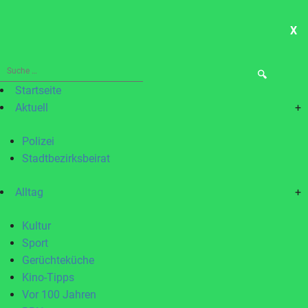
X
ME
Suche
nach:
Startseite
Aktuell
+
Polizei
Stadtbezirksbeirat
Alltag
+
Kultur
Sport
Gerüchteküche
Kino-Tipps
Vor 100 Jahren