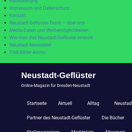
Hausordnung
Impressum und Datenschutz
Kontakt
Neustadt-Geflüster-Team – über uns
Media-Daten und Werbemöglichkeiten
Wie man das Neustadt-Geflüster erreicht
Neustadt-Newsletter
Titel-Bilder-Archiv
Zum
Neustadt-Geflüster
Inhalt
springen
Online-Magazin für Dresden-Neustadt
Startseite
Aktuell
Alltag
Neustadt
Partner des Neustadt-Geflüster
Die Bücher