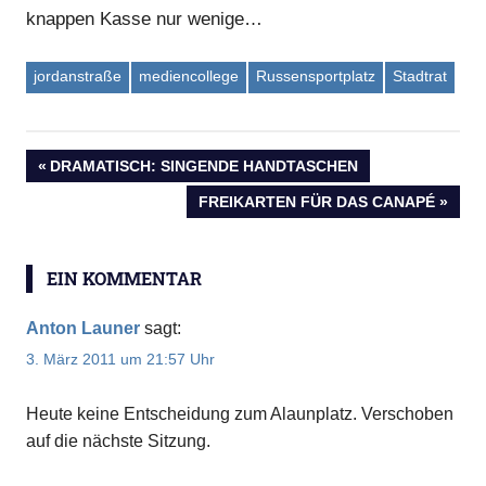
knappen Kasse nur wenige…
jordanstraße
mediencollege
Russensportplatz
Stadtrat
VORHERIGER
DRAMATISCH: SINGENDE HANDTASCHEN
Beitragsnavigation
BEITRAG:
NÄCHSTER
FREIKARTEN FÜR DAS CANAPÉ
BEITRAG:
EIN KOMMENTAR
Anton Launer
sagt:
3. März 2011 um 21:57 Uhr
Heute keine Entscheidung zum Alaunplatz. Verschoben
auf die nächste Sitzung.