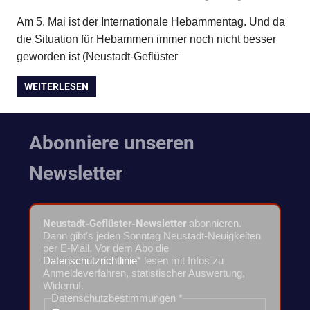
Am 5. Mai ist der Internationale Hebammentag. Und da
die Situation für Hebammen immer noch nicht besser
geworden ist (Neustadt-Geflüster
WEITERLESEN
Abonniere unseren
Newsletter
Neustadt-Geflüster-Newsletter
abonnieren.
Dann gibt's jeden Sonntag Neustadt-Neuigkeiten
per E-Mail. Vor dem Abo die
Datenschutzrichtlinie
* lesen mit Infos zu
Anmeldeverfahren, statistischer Auswertung,
Widerruf.
Datenschutzbestimmungen
*