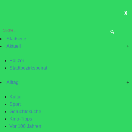
X
ME
Suche
nach:
Startseite
Aktuell
+
Polizei
Stadtbezirksbeirat
Alltag
+
Kultur
Sport
Gerüchteküche
Kino-Tipps
Vor 100 Jahren