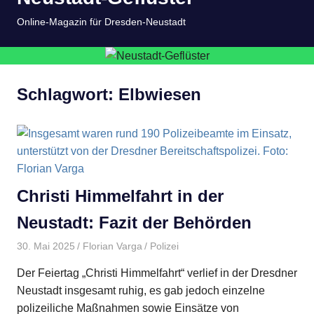
springen
MENÜ
Online-Magazin für Dresden-Neustadt
Schlagwort:
Elbwiesen
Christi Himmelfahrt in der
Neustadt: Fazit der Behörden
30. Mai 2025
Florian Varga
Polizei
Der Feiertag „Christi Himmelfahrt“ verlief in der Dresdner
Neustadt insgesamt ruhig, es gab jedoch einzelne
polizeiliche Maßnahmen sowie Einsätze von