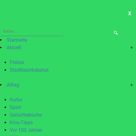
X
ME
Suche
nach:
Startseite
Aktuell
+
Polizei
Stadtbezirksbeirat
Alltag
+
Kultur
Sport
Gerüchteküche
Kino-Tipps
Vor 100 Jahren