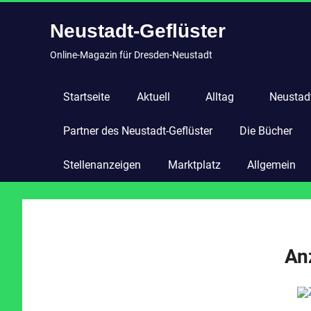
Zum
Neustadt-Geflüster
Inhalt
springen
Online-Magazin für Dresden-Neustadt
Startseite
Aktuell
Alltag
Neustadt
Partner des Neustadt-Geflüster
Die Bücher
Stellenanzeigen
Marktplatz
Allgemein
An