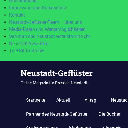
Hausordnung
Impressum und Datenschutz
Kontakt
Neustadt-Geflüster-Team – über uns
Media-Daten und Werbemöglichkeiten
Wie man das Neustadt-Geflüster erreicht
Neustadt-Newsletter
Titel-Bilder-Archiv
Zum
Neustadt-Geflüster
Inhalt
springen
Online-Magazin für Dresden-Neustadt
Startseite
Aktuell
Alltag
Neustadt
Partner des Neustadt-Geflüster
Die Bücher