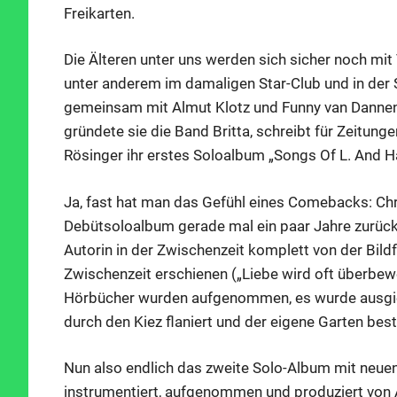
Freikarten.
Die Älteren unter uns werden sich sicher noch mit
unter anderem im damaligen Star-Club und in der 
gemeinsam mit Almut Klotz und Funny van Dannen
gründete sie die Band Britta, schreibt für Zeitun
Rösinger ihr erstes Soloalbum „Songs Of L. And H
Ja, fast hat man das Gefühl eines Comebacks: Chris
Debütsoloalbum gerade mal ein paar Jahre zurück. U
Autorin in der Zwischenzeit komplett von der Bild
Zwischenzeit erschienen („Liebe wird oft überbewer
Hörbücher wurden aufgenommen, es wurde ausgiebig
durch den Kiez flaniert und der eigene Garten beste
Nun also endlich das zweite Solo-Album mit neuen
instrumentiert, aufgenommen und produziert von 