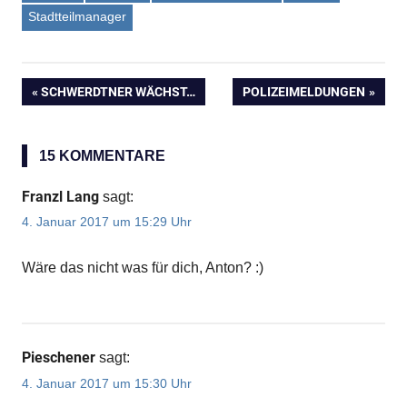
Stadtteilmanager
VORHERIGER
SCHWERDTNER WÄCHST…
NÄCHSTER
POLIZEIMELDUNGEN
Beitragsnavigation
BEITRAG:
BEITRAG:
15 KOMMENTARE
Franzl Lang
sagt:
4. Januar 2017 um 15:29 Uhr
Wäre das nicht was für dich, Anton? :)
Pieschener
sagt:
4. Januar 2017 um 15:30 Uhr