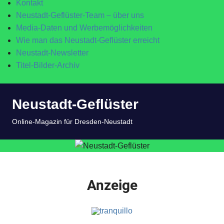
Kontakt
Neustadt-Geflüster-Team – über uns
Media-Daten und Werbemöglichkeiten
Wie man das Neustadt-Geflüster erreicht
Neustadt-Newsletter
Titel-Bilder-Archiv
Zum
Neustadt-Geflüster
Inhalt
springen
MENÜ
Online-Magazin für Dresden-Neustadt
Anzeige