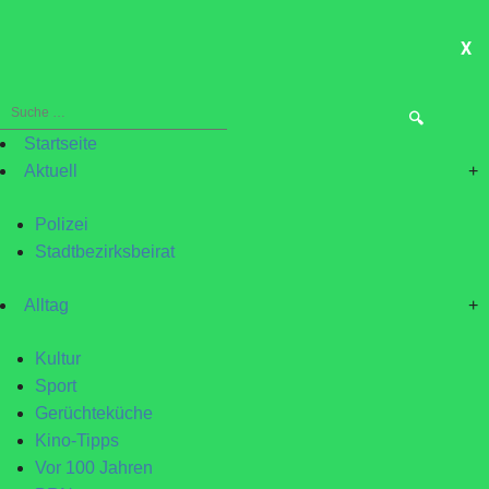
X
ME
Suche
nach:
Startseite
Aktuell
+
Polizei
Stadtbezirksbeirat
Alltag
+
Kultur
Sport
Gerüchteküche
Kino-Tipps
Vor 100 Jahren