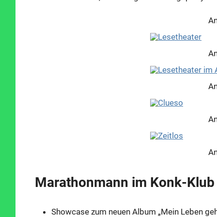
An
An
An
An
An
Marathonmann im Konk-Klub
Showcase zum neuen Album „Mein Leben gehört 