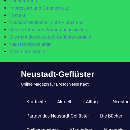
Hausordnung
Impressum und Datenschutz
Kontakt
Neustadt-Geflüster-Team – über uns
Media-Daten und Werbemöglichkeiten
Wie man das Neustadt-Geflüster erreicht
Neustadt-Newsletter
Titel-Bilder-Archiv
Zum
Neustadt-Geflüster
Inhalt
springen
Online-Magazin für Dresden-Neustadt
Startseite
Aktuell
Alltag
Neustadt
Partner des Neustadt-Geflüster
Die Bücher