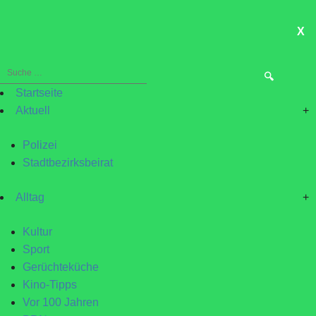
X
ME
Suche
nach:
Startseite
Aktuell
+
Polizei
Stadtbezirksbeirat
Alltag
+
Kultur
Sport
Gerüchteküche
Kino-Tipps
Vor 100 Jahren