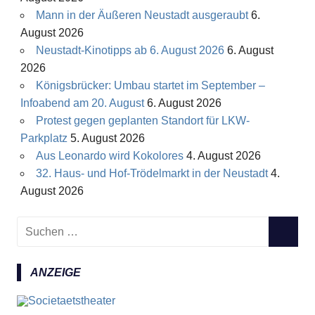
Mann in der Äußeren Neustadt ausgeraubt
6.
August 2026
Neustadt-Kinotipps ab 6. August 2026
6. August
2026
Königsbrücker: Umbau startet im September –
Infoabend am 20. August
6. August 2026
Protest gegen geplanten Standort für LKW-
Parkplatz
5. August 2026
Aus Leonardo wird Kokolores
4. August 2026
32. Haus- und Hof-Trödelmarkt in der Neustadt
4.
August 2026
S
S
u
U
c
C
ANZEIGE
h
H
e
E
n