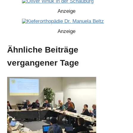
Anzeige
Anzeige
Ähnliche Beiträge
Anzeige
vergangener Tage
Anzeige
Anzeige
Anzeige