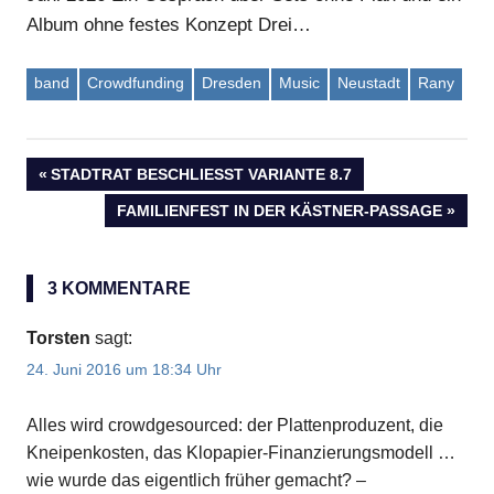
Album ohne festes Konzept Drei…
band
Crowdfunding
Dresden
Music
Neustadt
Rany
VORHERIGER
STADTRAT BESCHLIESST VARIANTE 8.7
Beitragsnavigation
BEITRAG:
NÄCHSTER
FAMILIENFEST IN DER KÄSTNER-PASSAGE
BEITRAG:
3 KOMMENTARE
Torsten
sagt:
24. Juni 2016 um 18:34 Uhr
Alles wird crowdgesourced: der Plattenproduzent, die
Kneipenkosten, das Klopapier-Finanzierungsmodell …
wie wurde das eigentlich früher gemacht? –