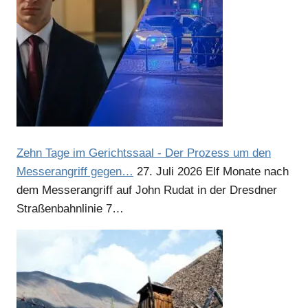
Anzeige
Anzeige
Anzeige
Zehn Tage im Gerichtssaal - Der Prozess um den
Anzeige
Messerangriff gegen…
27. Juli 2026
Elf Monate nach
dem Messerangriff auf John Rudat in der Dresdner
Straßenbahnlinie 7…