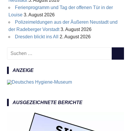
Neustadt
3. August 2026
Ferienprogramm und Tag der offenen Tür in der
Louise
3. August 2026
Polizeimeldungen aus der Äußeren Neustadt und
der Radeberger Vorstadt
3. August 2026
Dresden blickt ins All
2. August 2026
S
S
u
U
c
C
ANZEIGE
h
H
e
E
n
N
n
a
AUSGEZEICHNETE BERICHTE
c
h
: