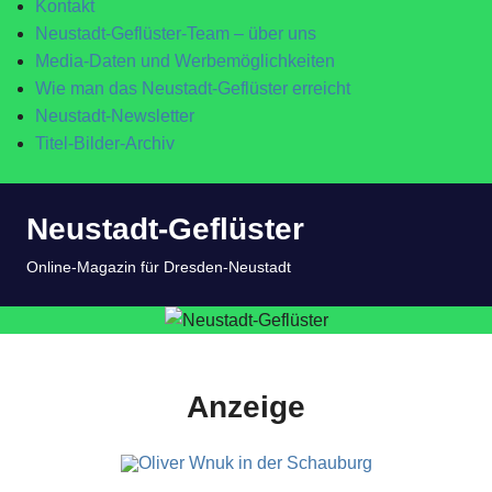
Kontakt
Neustadt-Geflüster-Team – über uns
Media-Daten und Werbemöglichkeiten
Wie man das Neustadt-Geflüster erreicht
Neustadt-Newsletter
Titel-Bilder-Archiv
Zum
Neustadt-Geflüster
Inhalt
springen
MENÜ
Online-Magazin für Dresden-Neustadt
Anzeige