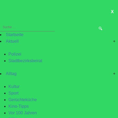
X
ME
Suche
nach:
Startseite
Aktuell
+
Polizei
Stadtbezirksbeirat
Alltag
+
Kultur
Sport
Gerüchteküche
Kino-Tipps
Vor 100 Jahren