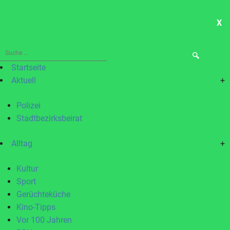
X
ME
Suche
nach:
Startseite
Aktuell
+
Polizei
Stadtbezirksbeirat
Alltag
+
Kultur
Sport
Gerüchteküche
Kino-Tipps
Vor 100 Jahren