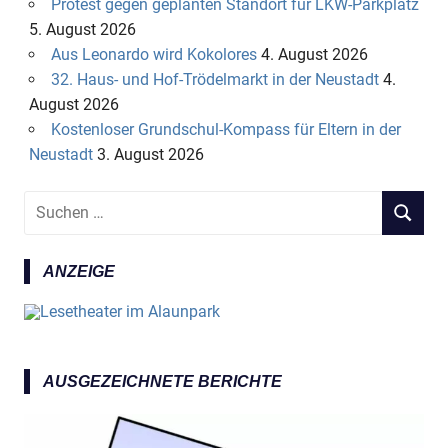
Protest gegen geplanten Standort für LKW-Parkplatz
5. August 2026
Aus Leonardo wird Kokolores
4. August 2026
32. Haus- und Hof-Trödelmarkt in der Neustadt
4.
August 2026
Kostenloser Grundschul-Kompass für Eltern in der
Neustadt
3. August 2026
S
S
u
U
c
C
ANZEIGE
h
H
e
E
n
N
n
a
AUSGEZEICHNETE BERICHTE
c
h