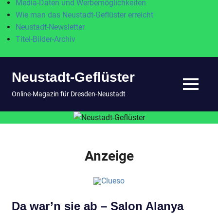
Media-Daten und Werbemöglichkeiten
Wie man das Neustadt-Geflüster erreicht
Neustadt-Newsletter
Titel-Bilder-Archiv
Zum
Neustadt-Geflüster
Inhalt
springen
MENÜ
Online-Magazin für Dresden-Neustadt
Anzeige
Da war’n sie ab – Salon Alanya