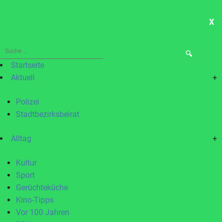
X
ME
Suche
nach:
Startseite
Aktuell
+
Polizei
Stadtbezirksbeirat
Alltag
+
Kultur
Sport
Gerüchteküche
Kino-Tipps
Vor 100 Jahren