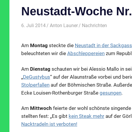
Neustadt-Woche Nr.
6. Juli 2014
Anton Launer
Nachrichten
Am
Montag
steckte die
Neustadt in der Sackgas
beleuchteten wir die
Abschleppereien
zum Republi
Am
Dienstag
schauten wir bei Alessio Mallo in s
„
DeGustybus
“ auf der Alaunstraße vorbei und ber
Stolperfallen
auf der Böhmischen Straße. Außerd
Ecke Louisen-Rothenburger Straße
gesungen
.
Am
Mittwoch
feierte der wohl schönste singend
stellten fest: „Es gibt
kein Steak mehr
auf der Görl
Nacktradeln ist verboten!