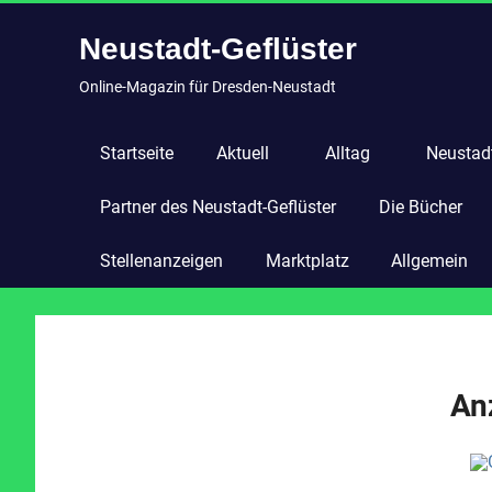
Zum
Neustadt-Geflüster
Inhalt
springen
Online-Magazin für Dresden-Neustadt
Startseite
Aktuell
Alltag
Neustadt
Partner des Neustadt-Geflüster
Die Bücher
Stellenanzeigen
Marktplatz
Allgemein
An