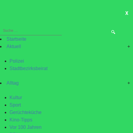
X
ME
Suche
nach:
Startseite
Aktuell
+
Polizei
Stadtbezirksbeirat
Alltag
+
Kultur
Sport
Gerüchteküche
Kino-Tipps
Vor 100 Jahren