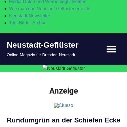
Media-Daten und Werbemöglichkeiten
Wie man das Neustadt-Geflüster erreicht
Neustadt-Newsletter
Titel-Bilder-Archiv
Zum
Neustadt-Geflüster
Inhalt
springen
MENÜ
Online-Magazin für Dresden-Neustadt
Anzeige
Rundumgrün an der Schiefen Ecke