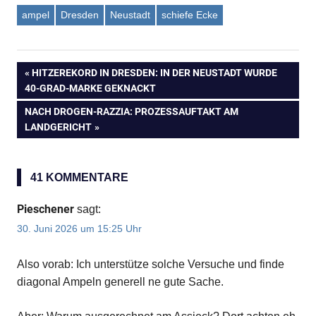
ampel
Dresden
Neustadt
schiefe Ecke
VORHERIGER
HITZEREKORD IN DRESDEN: IN DER NEUSTADT WURDE
Beitragsnavigation
40-GRAD-MARKE GEKNACKT
BEITRAG:
NÄCHSTER
NACH DROGEN-RAZZIA: PROZESSAUFTAKT AM
BEITRAG:
LANDGERICHT
41 KOMMENTARE
Pieschener
sagt:
30. Juni 2026 um 15:25 Uhr
Also vorab: Ich unterstütze solche Versuche und finde
diagonal Ampeln generell ne gute Sache.