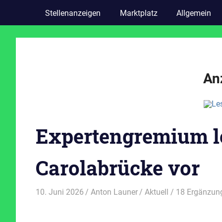
Stellenanzeigen
Marktplatz
Allgemein
An
Expertengremium l
Carolabrücke vor
10. Juni 2026
Anton Launer
Aktuell
/ 18 Ergänzun