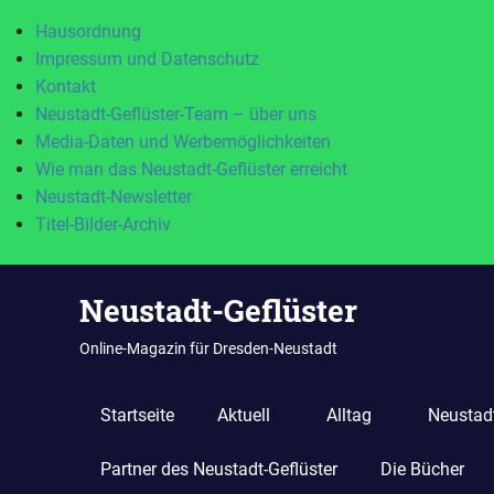
Hausordnung
Impressum und Datenschutz
Kontakt
Neustadt-Geflüster-Team – über uns
Media-Daten und Werbemöglichkeiten
Wie man das Neustadt-Geflüster erreicht
Neustadt-Newsletter
Titel-Bilder-Archiv
Zum
Neustadt-Geflüster
Inhalt
springen
Online-Magazin für Dresden-Neustadt
Startseite
Aktuell
Alltag
Neustadt
Partner des Neustadt-Geflüster
Die Bücher