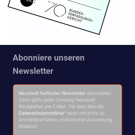
Abonniere unseren
Newsletter
Neustadt-Geflüster-Newsletter
abonnieren.
Dann gibt's jeden Sonntag Neustadt-
Neuigkeiten per E-Mail. Vor dem Abo die
Datenschutzrichtlinie
* lesen mit Infos zu
Anmeldeverfahren, statistischer Auswertung,
Widerruf.