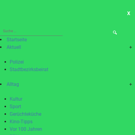
X
ME
Suche
nach:
Startseite
Aktuell
+
Polizei
Stadtbezirksbeirat
Alltag
+
Kultur
Sport
Gerüchteküche
Kino-Tipps
Vor 100 Jahren