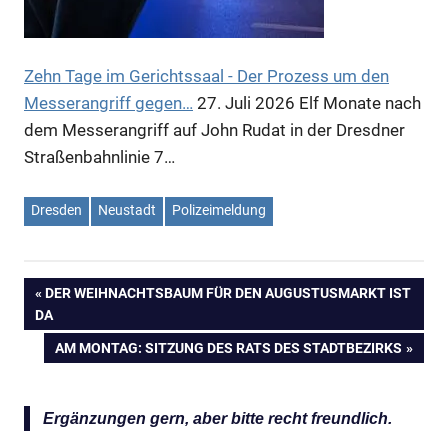
Zehn Tage im Gerichtssaal - Der Prozess um den
Messerangriff gegen…
27. Juli 2026
Elf Monate nach
dem Messerangriff auf John Rudat in der Dresdner
Straßenbahnlinie 7…
Dresden
Neustadt
Polizeimeldung
VORHERIGER
DER WEIHNACHTSBAUM FÜR DEN AUGUSTUSMARKT IST
Beitragsnavigation
DA
BEITRAG:
NÄCHSTER
AM MONTAG: SITZUNG DES RATS DES STADTBEZIRKS
BEITRAG:
Ergänzungen gern, aber bitte recht freundlich.