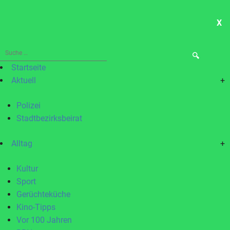
X
ME
Suche
nach:
Startseite
Aktuell
+
Polizei
Stadtbezirksbeirat
Alltag
+
Kultur
Sport
Gerüchteküche
Kino-Tipps
Vor 100 Jahren