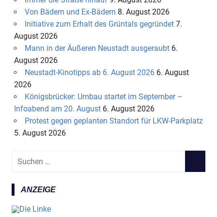
Von Bädern und Ex-Bädern
8. August 2026
Initiative zum Erhalt des Grüntals gegründet
7.
August 2026
Mann in der Äußeren Neustadt ausgeraubt
6.
August 2026
Neustadt-Kinotipps ab 6. August 2026
6. August
2026
Königsbrücker: Umbau startet im September –
Infoabend am 20. August
6. August 2026
Protest gegen geplanten Standort für LKW-Parkplatz
5. August 2026
S
S
u
U
c
C
ANZEIGE
h
H
e
E