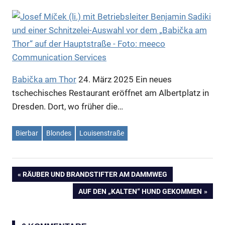
Babička am Thor
24. März 2025
Ein neues
tschechisches Restaurant eröffnet am Albertplatz in
Dresden. Dort, wo früher die…
Bierbar
Blondes
Louisenstraße
VORHERIGER
RÄUBER UND BRANDSTIFTER AM DAMMWEG
Beitragsnavigation
BEITRAG:
NÄCHSTER
AUF DEN „KALTEN“ HUND GEKOMMEN
BEITRAG: