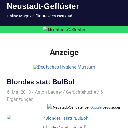
Neustadt-Geflüster
Inhalt
springen
MENÜ
Online-Magazin für Dresden-Neustadt
Anzeige
Blondes statt BulBol
6. Mai 2013
Anton Launer
Gerüchteküche
/ 6
Ergänzungen
Neustadt-Geflüster bei
Google
bevorzugen
„Blondes“ statt „BulBol“