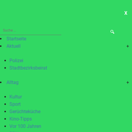
X
ME
Suche
nach:
Startseite
Aktuell
+
Polizei
Stadtbezirksbeirat
Alltag
+
Kultur
Sport
Gerüchteküche
Kino-Tipps
Vor 100 Jahren