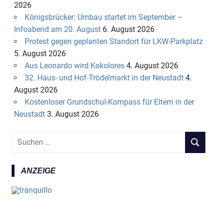
2026
Königsbrücker: Umbau startet im September –
Infoabend am 20. August
6. August 2026
Protest gegen geplanten Standort für LKW-Parkplatz
5. August 2026
Aus Leonardo wird Kokolores
4. August 2026
32. Haus- und Hof-Trödelmarkt in der Neustadt
4.
August 2026
Kostenloser Grundschul-Kompass für Eltern in der
Neustadt
3. August 2026
S
S
u
U
c
C
ANZEIGE
h
H
e
E
n
N
n