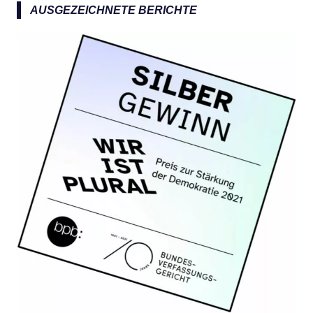
a
AUSGEZEICHNETE BERICHTE
c
h
: