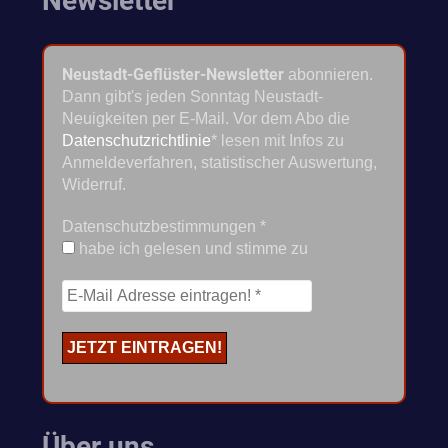
Newsletter
Neustadt-Geflüster-Newsletter
abonnieren.
Dann gibt's jeden Sonntag Neustadt-
Neuigkeiten per E-Mail. Vor dem Abo die
Datenschutzrichtlinie
* lesen mit Infos zu
Anmeldeverfahren, statistischer Auswertung,
Widerruf.
Datenschutzbestimmungen
*
habe ich gelesen und stimme zu
Über uns