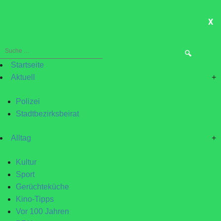
X
ME
Suche
nach:
Startseite
Aktuell
+
Polizei
Stadtbezirksbeirat
Alltag
+
Kultur
Sport
Gerüchteküche
Kino-Tipps
Vor 100 Jahren