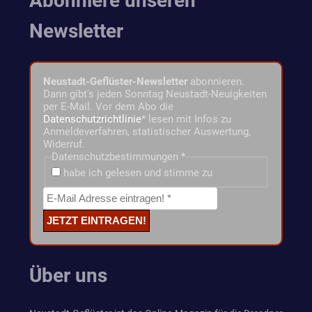
Abonniere unseren
Newsletter
Neustadt-Geflüster-Newsletter
abonnieren.
Dann gibt's jeden Sonntag Neustadt-Neuigkeiten
per E-Mail. Vor dem Abo die
Datenschutzrichtlinie
* lesen mit Infos zu
Anmeldeverfahren, statistischer Auswertung,
Widerruf.
Datenschutzbestimmungen
*
habe ich gelesen und stimme zu
Über uns