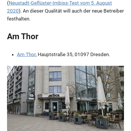
(
Neustadt-Geflüster-Imbiss-Test vom 5. August
2020
). An dieser Qualität will auch der neue Betreiber
festhalten.
Am Thor
Am Thor
, Hauptstraße 35, 01097 Dresden.
Anzeige