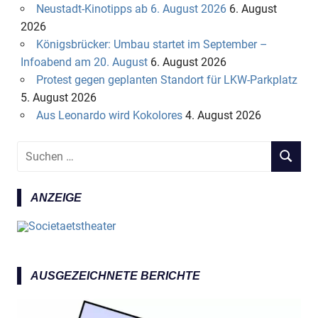
Neustadt-Kinotipps ab 6. August 2026
6. August
2026
Königsbrücker: Umbau startet im September –
Infoabend am 20. August
6. August 2026
Protest gegen geplanten Standort für LKW-Parkplatz
5. August 2026
Aus Leonardo wird Kokolores
4. August 2026
S
S
u
U
c
C
ANZEIGE
h
H
e
E
n
N
n
a
AUSGEZEICHNETE BERICHTE
c
h