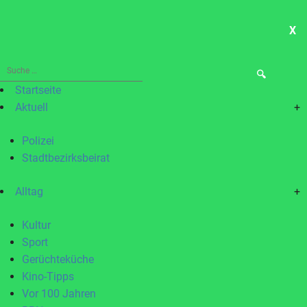
X
ME
Suche
nach:
Startseite
Aktuell
+
Polizei
Stadtbezirksbeirat
Alltag
+
Kultur
Sport
Gerüchteküche
Kino-Tipps
Vor 100 Jahren