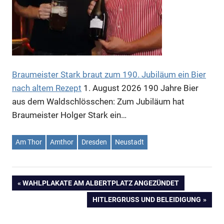
Braumeister Stark braut zum 190. Jubiläum ein Bier
nach altem Rezept
1. August 2026
190 Jahre Bier
aus dem Waldschlösschen: Zum Jubiläum hat
Braumeister Holger Stark ein…
Am Thor
Amthor
Dresden
Neustadt
VORHERIGER
WAHLPLAKATE AM ALBERTPLATZ ANGEZÜNDET
Beitragsnavigation
BEITRAG:
NÄCHSTER
HITLERGRUSS UND BELEIDIGUNG
BEITRAG: