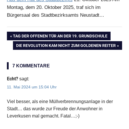
Montag, dem 20. Oktober 2025, traf sich im
Bürgersaal des Stadtbezirksamts Neustadt…
Anzeige
VORHERIGER
TAG DER OFFENEN TÜR AN DER 19. GRUNDSCHULE
Anzeige
Beitragsnavigation
BEITRAG:
NÄCHSTER
DIE REVOLUTION KAM NICHT ZUM GOLDENEN REITER
BEITRAG:
7 KOMMENTARE
Echt?
sagt:
11. Mai 2024 um 15:04 Uhr
Viel besser, als eine Müllverbrennungsanlage in der
Stadt… das wurde zur Freude der Anwohner in
Leverkusen mal gemacht. Fatal…;-)