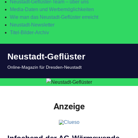
Neustadt-Geflüster-Team – über uns
Media-Daten und Werbemöglichkeiten
Wie man das Neustadt-Geflüster erreicht
Neustadt-Newsletter
Titel-Bilder-Archiv
Zum
Neustadt-Geflüster
Inhalt
springen
MENÜ
Online-Magazin für Dresden-Neustadt
Anzeige