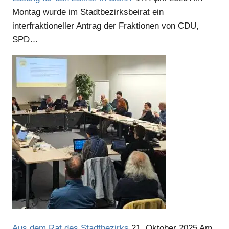
Montag wurde im Stadtbezirksbeirat ein
interfraktioneller Antrag der Fraktionen von CDU,
SPD…
Anzeige
Anzeige
Aus dem Rat des Stadtbezirks
21. Oktober 2025
Am