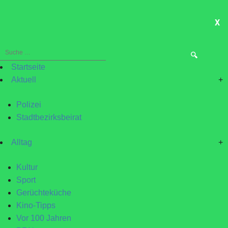
X
ME
Suche
nach:
Startseite
Aktuell
+
Polizei
Stadtbezirksbeirat
Alltag
+
Kultur
Sport
Gerüchteküche
Kino-Tipps
Vor 100 Jahren