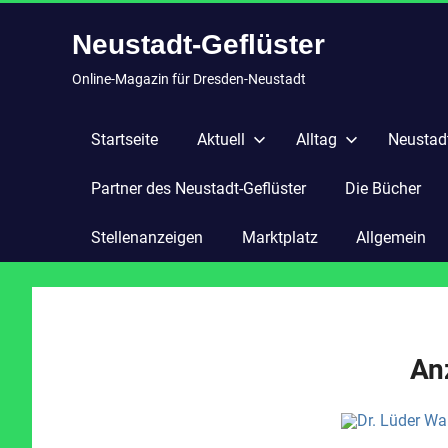
Zum
Neustadt-Geflüster
Inhalt
springen
Online-Magazin für Dresden-Neustadt
Startseite
Aktuell
Alltag
Neustadt
Partner des Neustadt-Geflüster
Die Bücher
Stellenanzeigen
Marktplatz
Allgemein
An