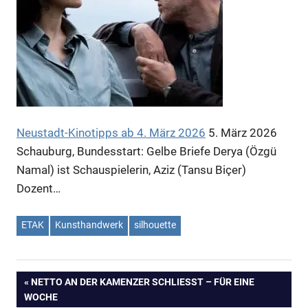
Neustadt-Kinotipps ab 4. März 2026
5. März 2026
Schauburg, Bundesstart: Gelbe Briefe Derya (Özgü
Namal) ist Schauspielerin, Aziz (Tansu Biçer)
Dozent…
ETAK
Kunsthandwerk
silhouette
VORHERIGER
NETTO AN DER KAMENZER SCHLIESST – FÜR EINE W
Beitragsnavigation
OCHE
BEITRAG: