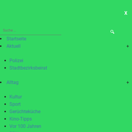
X
ME
Suche
nach:
Startseite
Aktuell
+
Polizei
Stadtbezirksbeirat
Alltag
+
Kultur
Sport
Gerüchteküche
Kino-Tipps
Vor 100 Jahren