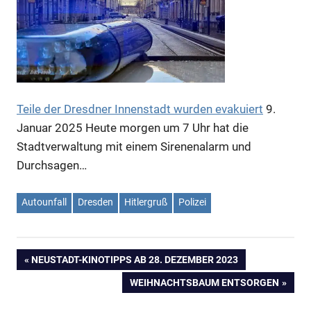
Teile der Dresdner Innenstadt wurden evakuiert
9.
Januar 2025
Heute morgen um 7 Uhr hat die
Stadtverwaltung mit einem Sirenenalarm und
Durchsagen…
Anzeige
Autounfall
Dresden
Hitlergruß
Polizei
Anzeige
VORHERIGER
NEUSTADT-KINOTIPPS AB 28. DEZEMBER 2023
Beitragsnavigation
BEITRAG:
NÄCHSTER
WEIHNACHTSBAUM ENTSORGEN
BEITRAG: