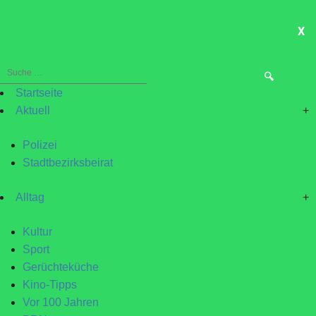
X
ME
Suche
nach:
Startseite
Aktuell
+
Polizei
Stadtbezirksbeirat
Alltag
+
Kultur
Sport
Gerüchteküche
Kino-Tipps
Vor 100 Jahren