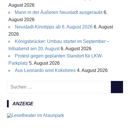
August 2026
Mann in der Äußeren Neustadt ausgeraubt
6.
August 2026
Neustadt-Kinotipps ab 6. August 2026
6. August
2026
Königsbrücker: Umbau startet im September –
Infoabend am 20. August
6. August 2026
Protest gegen geplanten Standort für LKW-
Parkplatz
5. August 2026
Aus Leonardo wird Kokolores
4. August 2026
S
S
u
U
c
C
ANZEIGE
h
H
e
E
n
N
n