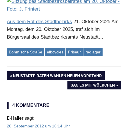
Aus dem Rat des Stadtbezirks
21. Oktober 2025
Am
Montag, dem 20. Oktober 2025, traf sich im
Bürgersaal des Stadtbezirksamts Neustadt…
Böhmische Straße
elbcycles
Friseur
radlager
VORHERIGER
NEUSTADTPIRATEN WÄHLEN NEUEN VORSTAND
Beitragsnavigation
BEITRAG:
NÄCHSTER
SAG ES MIT WÖLKCHEN
BEITRAG:
4 KOMMENTARE
E-Haller
sagt:
20. September 2012 um 16:14 Uhr