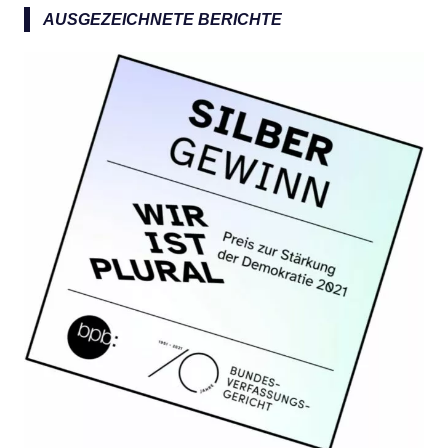
a
AUSGEZEICHNETE BERICHTE
c
h
: