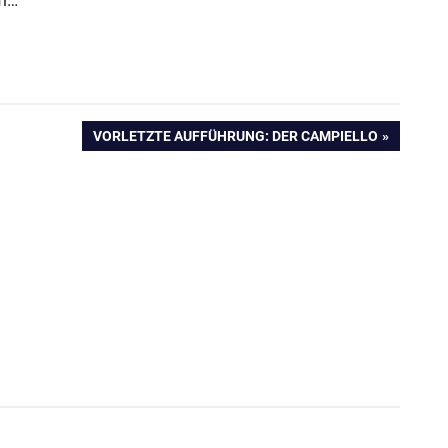
im…
NÄCHSTER
VORLETZTE AUFFÜHRUNG: DER CAMPIELLO
BEITRAG: