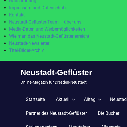
Hausordnung
Impressum und Datenschutz
Kontakt
Neustadt-Geflüster-Team – über uns
Media-Daten und Werbemöglichkeiten
Wie man das Neustadt-Geflüster erreicht
Neustadt-Newsletter
Titel-Bilder-Archiv
Zum
Neustadt-Geflüster
Inhalt
springen
Online-Magazin für Dresden-Neustadt
Startseite
Aktuell
Alltag
Neustadt
Partner des Neustadt-Geflüster
Die Bücher