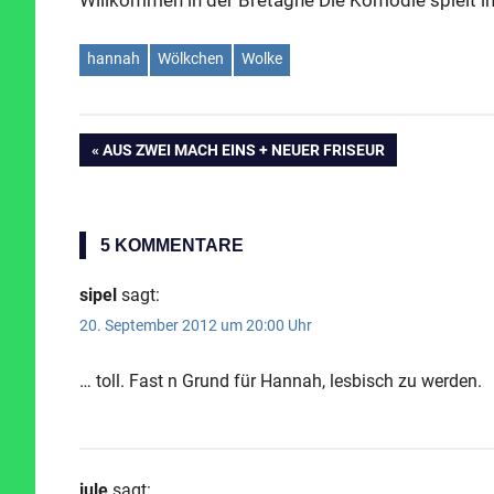
Willkommen in der Bretagne Die Komödie spielt 
hannah
Wölkchen
Wolke
VORHERIGER
AUS ZWEI MACH EINS + NEUER FRISEUR
Beitragsnavigation
BEITRAG:
5 KOMMENTARE
sipel
sagt:
20. September 2012 um 20:00 Uhr
… toll. Fast n Grund für Hannah, lesbisch zu werden.
jule
sagt: