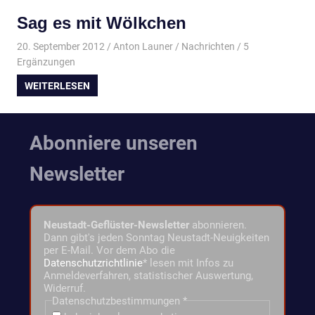
Sag es mit Wölkchen
20. September 2012
Anton Launer
Nachrichten
/ 5
Ergänzungen
WEITERLESEN
Abonniere unseren
Newsletter
Neustadt-Geflüster-Newsletter
abonnieren.
Dann gibt's jeden Sonntag Neustadt-Neuigkeiten
per E-Mail. Vor dem Abo die
Datenschutzrichtlinie
* lesen mit Infos zu
Anmeldeverfahren, statistischer Auswertung,
Widerruf.
Datenschutzbestimmungen
*