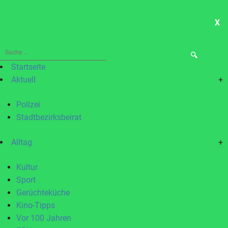
X
ME
Suche
nach:
Startseite
Aktuell
+
Polizei
Stadtbezirksbeirat
Alltag
+
Kultur
Sport
Gerüchteküche
Kino-Tipps
Vor 100 Jahren