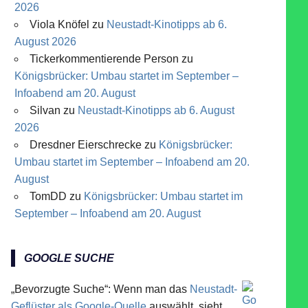
2026
Viola Knöfel
zu
Neustadt-Kinotipps ab 6.
August 2026
Tickerkommentierende Person
zu
Königsbrücker: Umbau startet im September –
Infoabend am 20. August
Silvan
zu
Neustadt-Kinotipps ab 6. August
2026
Dresdner Eierschrecke
zu
Königsbrücker:
Umbau startet im September – Infoabend am 20.
August
TomDD
zu
Königsbrücker: Umbau startet im
September – Infoabend am 20. August
GOOGLE SUCHE
„Bevorzugte Suche“: Wenn man das
Neustadt-
Geflüster als Google-Quelle
auswählt, sieht