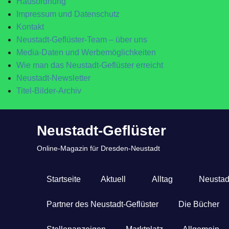
Hausordnung
Impressum und Datenschutz
Kontakt
Neustadt-Geflüster-Team – über uns
Media-Daten und Werbemöglichkeiten
Wie man das Neustadt-Geflüster erreicht
Neustadt-Newsletter
Titel-Bilder-Archiv
Zum
Neustadt-Geflüster
Inhalt
springen
Online-Magazin für Dresden-Neustadt
Startseite
Aktuell
Alltag
Neustad
Partner des Neustadt-Geflüster
Die Bücher