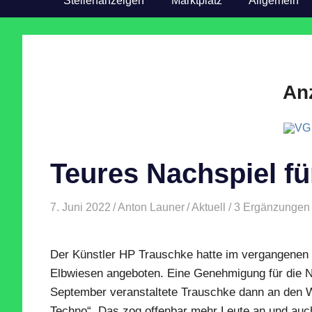
Stellenanzeigen
Marktplatz
Allgemein
An
Teures Nachspiel fü
7. Juni 2022
Anton Launer
Aktuell
/ 3 Ergänzungen
Der Künstler HP Trauschke hatte im vergangenen 
Elbwiesen angeboten. Eine Genehmigung für die Nu
September veranstaltete Trauschke dann an den 
Techno“. Das zog offenbar mehr Leute an und auc