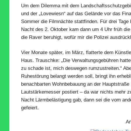
Um dem Dilemma mit dem Landschaftsschutzgebie
und der „Lovewiesn“ auf das Gelände vor das Fin
Sommer die Filmnächte stattfinden. Für drei Tage l
Nacht des 2. Oktober kam dann um 4 Uhr früh die 
die Raver beruhigt, wofür mir die Polizei ausdrück
Vier Monate später, im März, flatterte dem Künst
Haus. Trauschke: „Die Verwaltungsgebühren hatte 
zu schade ist, mich deswegen rumzustreiten.“ Abe
Ruhestörung belangt werden soll, bringt ihn erhebli
benachbarten Wohnbebauung an der Hauptstraße u
Lautstärkemesser postiert – da war nichts mehr z
Nacht Lärmbelästigung gab, dann sei die vom and
gefeiert.
An