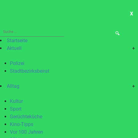
X
ME
Suche
nach:
Startseite
Aktuell
+
Polizei
Stadtbezirksbeirat
Alltag
+
Kultur
Sport
Gerüchteküche
Kino-Tipps
Vor 100 Jahren