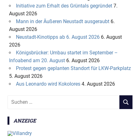
Initiative zum Erhalt des Grüntals gegründet
7.
August 2026
Mann in der Äußeren Neustadt ausgeraubt
6.
August 2026
Neustadt-Kinotipps ab 6. August 2026
6. August
2026
Königsbrücker: Umbau startet im September –
Infoabend am 20. August
6. August 2026
Protest gegen geplanten Standort für LKW-Parkplatz
5. August 2026
Aus Leonardo wird Kokolores
4. August 2026
S
S
u
U
c
C
ANZEIGE
h
H
e
E
n
N