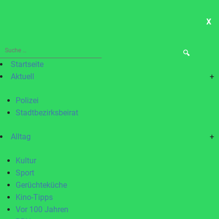
X
ME
Suche
nach:
Startseite
Aktuell
+
Polizei
Stadtbezirksbeirat
Alltag
+
Kultur
Sport
Gerüchteküche
Kino-Tipps
Vor 100 Jahren