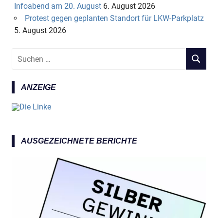
Infoabend am 20. August
6. August 2026
Protest gegen geplanten Standort für LKW-Parkplatz
5. August 2026
S
S
u
U
c
C
ANZEIGE
h
H
e
E
n
N
n
a
AUSGEZEICHNETE BERICHTE
c
h
: