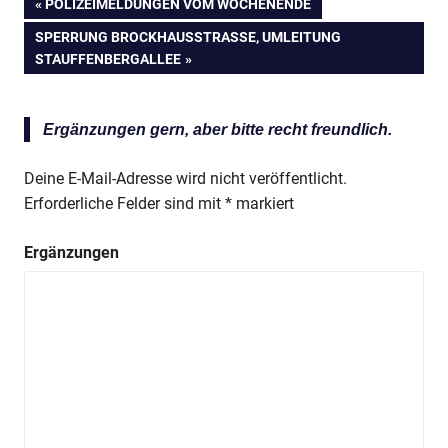
VORHERIGER
POLIZEIMELDUNGEN VOM WOCHENENDE
Beitragsnavigation
BEITRAG:
NÄCHSTER
SPERRUNG BROCKHAUSSTRASSE, UMLEITUNG S
BEITRAG:
TAUFFENBERGALLEE
Ergänzungen gern, aber bitte recht freundlich.
Deine E-Mail-Adresse wird nicht veröffentlicht.
Erforderliche Felder sind mit
*
markiert
Ergänzungen