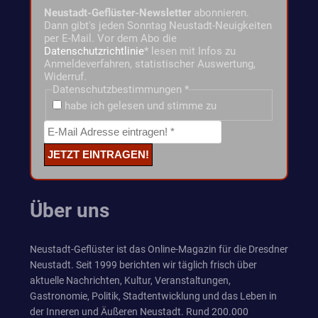
Neustadt-Geflüster-Newsletter
abonnieren.
Dann gibt's jeden Sonntag Neustadt-Neuigkeiten
per E-Mail. Vor dem Abo die
Datenschutzrichtlinie
* lesen mit Infos zu
Anmeldeverfahren, statistischer Auswertung,
Widerruf.
Datenschutzbestimmungen
*
habe ich gelesen und stimme zu
Über uns
Neustadt-Geflüster ist das Online-Magazin für die Dresdner
Neustadt. Seit 1999 berichten wir täglich frisch über
aktuelle Nachrichten, Kultur, Veranstaltungen,
Gastronomie, Politik, Stadtentwicklung und das Leben in
der Inneren und Äußeren Neustadt. Rund 200.000