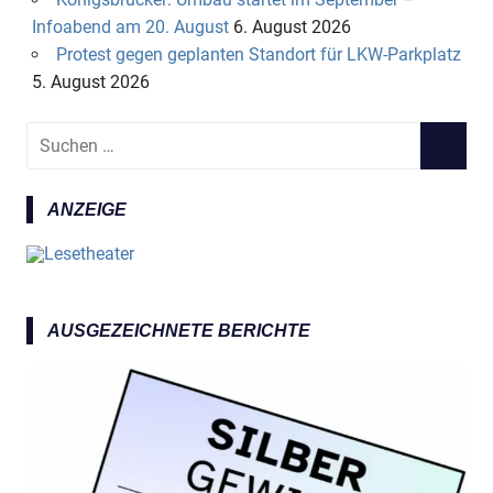
Infoabend am 20. August
6. August 2026
Protest gegen geplanten Standort für LKW-Parkplatz
5. August 2026
S
S
u
U
c
C
ANZEIGE
h
H
e
E
n
N
n
a
AUSGEZEICHNETE BERICHTE
c
h
: