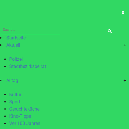
X
ME
Suche
nach:
Startseite
Aktuell
+
Polizei
Stadtbezirksbeirat
Alltag
+
Kultur
Sport
Gerüchteküche
Kino-Tipps
Vor 100 Jahren