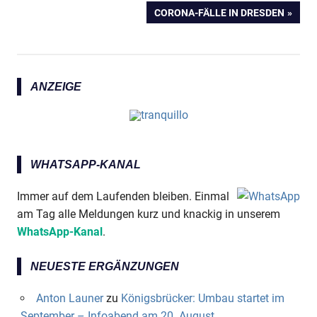
NÄCHSTER
CORONA-FÄLLE IN DRESDEN
BEITRAG:
ANZEIGE
WHATSAPP-KANAL
Immer auf dem Laufenden bleiben. Einmal
am Tag alle Meldungen kurz und knackig in unserem
WhatsApp-Kanal
.
NEUESTE ERGÄNZUNGEN
Anton Launer
zu
Königsbrücker: Umbau startet im
September – Infoabend am 20. August