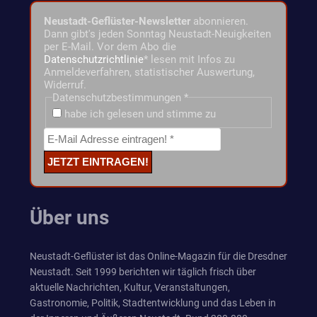
Neustadt-Geflüster-Newsletter
abonnieren.
Dann gibt's jeden Sonntag Neustadt-Neuigkeiten
per E-Mail. Vor dem Abo die
Datenschutzrichtlinie
* lesen mit Infos zu
Anmeldeverfahren, statistischer Auswertung,
Widerruf.
Datenschutzbestimmungen
*
habe ich gelesen und stimme zu
Über uns
Neustadt-Geflüster ist das Online-Magazin für die Dresdner
Neustadt. Seit 1999 berichten wir täglich frisch über
aktuelle Nachrichten, Kultur, Veranstaltungen,
Gastronomie, Politik, Stadtentwicklung und das Leben in