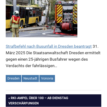
Strafbefehl nach Busunfall in Dresden beantragt
31.
März 2025
Die Staatsanwaltschaft Dresden ermittelt
gegen einen 25-jährigen Busfahrer wegen des
Verdachts der fahrlässigen…
Dresden
Neustadt
Vonovia
VORHERIGER
RKI-AMPEL ÜBER 100 – AB DIENSTAG
Beitragsnavigation
VERSCHÄRFUNGEN
BEITRAG: