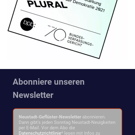
Abonniere unseren
Newsletter
Neustadt-Geflüster-Newsletter
abonnieren.
Dann gibt's jeden Sonntag Neustadt-Neuigkeiten
per E-Mail. Vor dem Abo die
Datenschutzrichtlinie
* lesen mit Infos zu