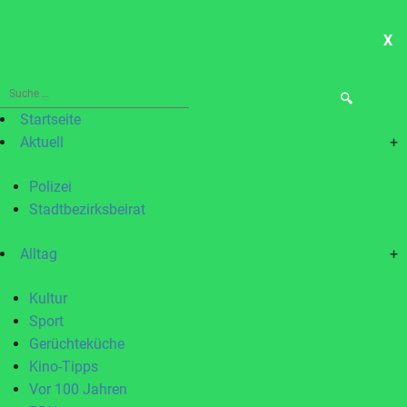
X
ME
Suche
nach:
Startseite
Aktuell
+
Polizei
Stadtbezirksbeirat
Alltag
+
Kultur
Sport
Gerüchteküche
Kino-Tipps
Vor 100 Jahren