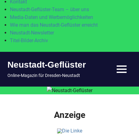
Kontakt
Neustadt-Geflüster-Team – über uns
Media-Daten und Werbemöglichkeiten
Wie man das Neustadt-Geflüster erreicht
Neustadt-Newsletter
Titel-Bilder-Archiv
Zum
Neustadt-Geflüster
Inhalt
springen
MENÜ
Online-Magazin für Dresden-Neustadt
Anzeige