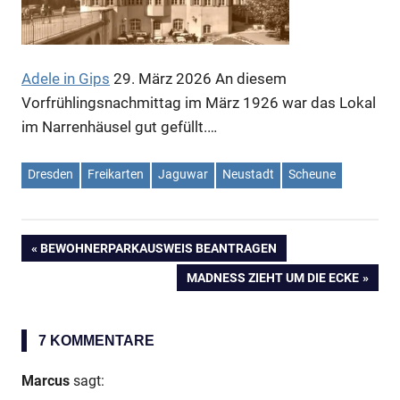
Anzeige
Anzeige
Adele in Gips
29. März 2026
An diesem
Vorfrühlingsnachmittag im März 1926 war das Lokal
im Narrenhäusel gut gefüllt.…
Anzeige
Dresden
Freikarten
Jaguwar
Neustadt
Scheune
VORHERIGER
BEWOHNERPARKAUSWEIS BEANTRAGEN
Beitragsnavigation
BEITRAG:
NÄCHSTER
MADNESS ZIEHT UM DIE ECKE
BEITRAG:
Anzeige
7 KOMMENTARE
Marcus
sagt: