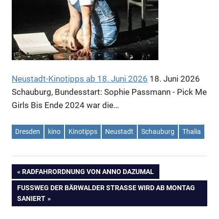
Neustadt-Kinotipps ab 18. Juni 2026
18. Juni 2026
Schauburg, Bundesstart: Sophie Passmann - Pick Me
Girls Bis Ende 2024 war die…
Dresden
kino
Kinotipps
Neustadt
Schauburg
Thalia
VORHERIGER
RADFAHRORDNUNG VON ANNO DAZUMAL
Beitragsnavigation
BEITRAG:
NÄCHSTER
FUSSWEG DER BÄRWALDER STRASSE WIRD AB MONTAG SA
BEITRAG:
NIERT