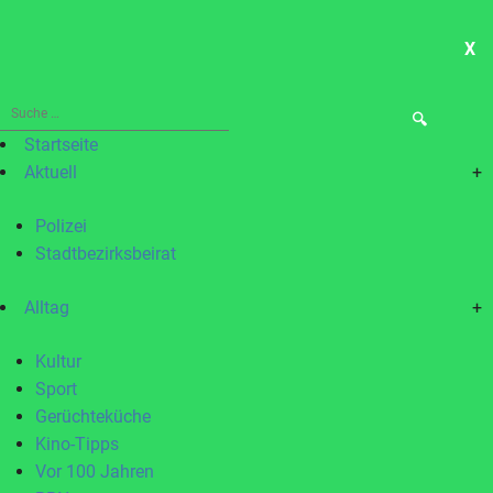
X
ME
Suche
nach:
Startseite
Aktuell
+
Polizei
Stadtbezirksbeirat
Alltag
+
Kultur
Sport
Gerüchteküche
Kino-Tipps
Vor 100 Jahren