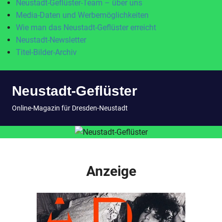
Neustadt-Geflüster-Team – über uns
Media-Daten und Werbemöglichkeiten
Wie man das Neustadt-Geflüster erreicht
Neustadt-Newsletter
Titel-Bilder-Archiv
Zum
Neustadt-Geflüster
Inhalt
springen
MENÜ
Online-Magazin für Dresden-Neustadt
Anzeige