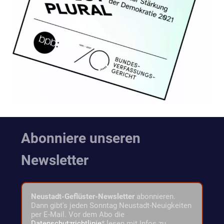
Abonniere unseren
Newsletter
Neustadt-Geflüster-Newsletter
abonnieren.
Dann gibt's jeden Sonntag Neustadt-Neuigkeiten
per E-Mail. Vor dem Abo die
Datenschutzrichtlinie
* lesen mit Infos zu