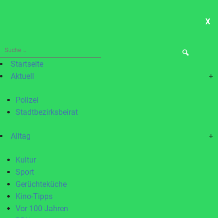
X
ME
Suche
nach:
Startseite
Aktuell
+
Polizei
Stadtbezirksbeirat
Alltag
+
Kultur
Sport
Gerüchteküche
Kino-Tipps
Vor 100 Jahren