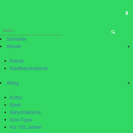
X
ME
Suche
nach:
Startseite
Aktuell
+
Polizei
Stadtbezirksbeirat
Alltag
+
Kultur
Sport
Gerüchteküche
Kino-Tipps
Vor 100 Jahren