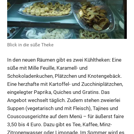
Anzeige
Blick in die süße Theke
In den neuen Räumen gibt es zwei Kühltheken: Eine
süße mit Mille Feuille, Karamell- und
Schokoladenkuchen, Plätzchen und Knotengebäck.
Eine herzhafte mit Kartoffel- und Zucchiniplätzchen,
eingelegter Paprika, Quiches und Gratins. Das
Anzeige
Angebot wechselt täglich. Zudem stehen zweierlei
Suppen (vegetarisch und mit Fleisch), Tajines und
Couscousgerichte auf dem Menü – für äußerst faire
Anzeige
3,50 bis 4 Euro. Dazu gibt es Tee, Kaffee, Minz-
Zitronenwasser oder Limonade. Im Sommer wird es