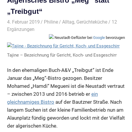
Algerisches Bistro „Meg“ statt
„Treibgut“
4. Februar 2019
Philine
Alltag
,
Gerüchteküche
/ 12
Ergänzungen
Neustadt-Geflüster bei
Google
bevorzugen
Tajine – Bezeichnung für Gericht, Koch- und Essgeschirr
In den ehemaligen Buch-A&V „Treibgut“ ist Ende
Januar das „Meg“-Bistro gezogen. Besitzer
Mohamed „Hamdi“ Megueni ist die Neustadt vertraut
– zwischen 2013 und 2016 betrieb er
ein
gleichnamiges Bistro
auf der Bautzner Straße. Nach
langem Suchen ist der kleine Familienbetrieb nun am
Alaunplatz fündig geworden und lockt mit der Vielfalt
der algerischen Küche.