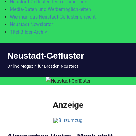
Neustadt-Geflüster-Team – über uns
Media-Daten und Werbemöglichkeiten
Wie man das Neustadt-Geflüster erreicht
Neustadt-Newsletter
Titel-Bilder-Archiv
Zum
Neustadt-Geflüster
Inhalt
springen
MENÜ
Online-Magazin für Dresden-Neustadt
Anzeige