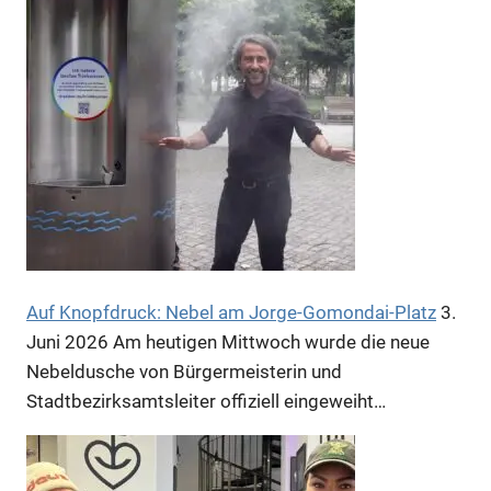
Anzeige
Auf Knopfdruck: Nebel am Jorge-Gomondai-Platz
3.
Anzeige
Juni 2026
Am heutigen Mittwoch wurde die neue
Nebeldusche von Bürgermeisterin und
Stadtbezirksamtsleiter offiziell eingeweiht…
Anzeige
Anzeige