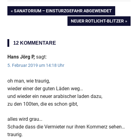
VORHERIGER
SANATORIUM – EINSTURZGEFAHR ABGEWENDET
Beitragsnavigation
BEITRAG:
NÄCHSTER
NEUER ROTLICHT-BLITZER
BEITRAG:
12 KOMMENTARE
Hans Jörg P,
sagt:
5. Februar 2019 um 14:18 Uhr
oh man, wie traurig,
wieder einer der guten Läden weg…
und wieder ein neuer arabischer laden dazu,
zu den 100ten, die es schon gibt,
alles wird grau…
Schade dass die Vermieter nur ihren Kommerz sehen…
traurig.