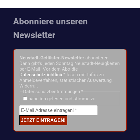
Abonniere unseren
Newsletter
Neustadt-Geflüster-Newsletter
abonnieren.
Dann gibt's jeden Sonntag Neustadt-Neuigkeiten
per E-Mail. Vor dem Abo die
Datenschutzrichtlinie
* lesen mit Infos zu
Anmeldeverfahren, statistischer Auswertung,
Widerruf.
Datenschutzbestimmungen
*
habe ich gelesen und stimme zu