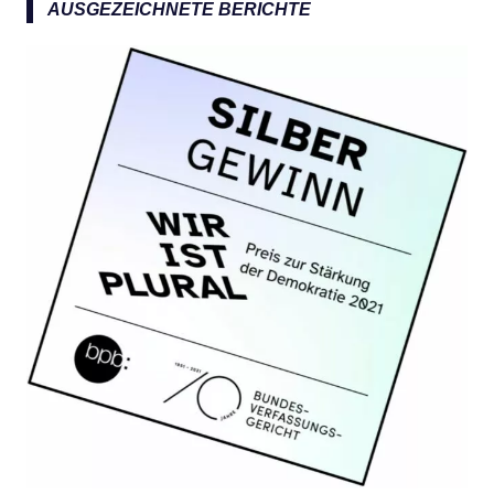
a
AUSGEZEICHNETE BERICHTE
c
h
: