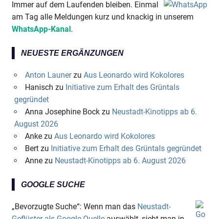
Immer auf dem Laufenden bleiben. Einmal
am Tag alle Meldungen kurz und knackig in unserem
WhatsApp-Kanal
.
NEUESTE ERGÄNZUNGEN
Anton Launer
zu
Aus Leonardo wird Kokolores
Hanisch
zu
Initiative zum Erhalt des Grüntals
gegründet
Anna Josephine Bock
zu
Neustadt-Kinotipps ab 6.
August 2026
Anke
zu
Aus Leonardo wird Kokolores
Bert
zu
Initiative zum Erhalt des Grüntals gegründet
Anne
zu
Neustadt-Kinotipps ab 6. August 2026
GOOGLE SUCHE
„Bevorzugte Suche“: Wenn man das
Neustadt-
Geflüster als Google-Quelle
auswählt, sieht man in