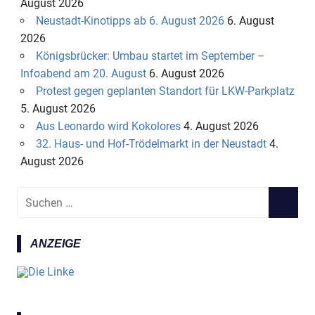
August 2026
Neustadt-Kinotipps ab 6. August 2026
6. August
2026
Königsbrücker: Umbau startet im September –
Infoabend am 20. August
6. August 2026
Protest gegen geplanten Standort für LKW-Parkplatz
5. August 2026
Aus Leonardo wird Kokolores
4. August 2026
32. Haus- und Hof-Trödelmarkt in der Neustadt
4.
August 2026
S
S
u
U
c
C
ANZEIGE
h
H
e
E
n
N
n