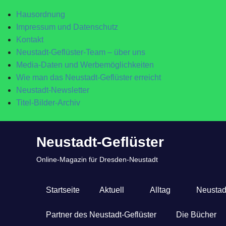
Hausordnung
Impressum und Datenschutz
Kontakt
Neustadt-Geflüster-Team – über uns
Media-Daten und Werbemöglichkeiten
Wie man das Neustadt-Geflüster erreicht
Neustadt-Newsletter
Titel-Bilder-Archiv
Zum
Neustadt-Geflüster
Inhalt
springen
Online-Magazin für Dresden-Neustadt
Startseite
Aktuell
Alltag
Neustad
Partner des Neustadt-Geflüster
Die Bücher