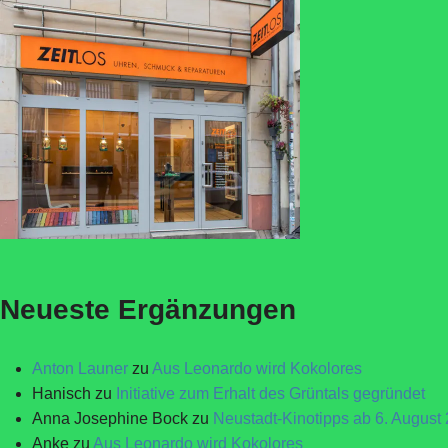
Neueste Ergänzungen
Anton Launer
zu
Aus Leonardo wird Kokolores
Hanisch
zu
Initiative zum Erhalt des Grüntals gegründet
Anna Josephine Bock
zu
Neustadt-Kinotipps ab 6. August
Anke
zu
Aus Leonardo wird Kokolores