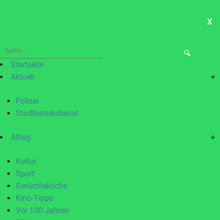
X
ME
Suche
nach:
Startseite
Aktuell
+
Polizei
Stadtbezirksbeirat
Alltag
+
Kultur
Sport
Gerüchteküche
Kino-Tipps
Vor 100 Jahren