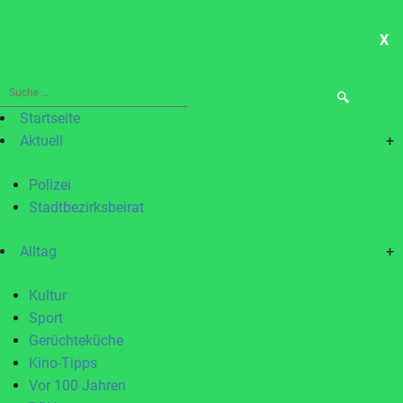
X
ME
Suche
nach:
Startseite
Aktuell
+
Polizei
Stadtbezirksbeirat
Alltag
+
Kultur
Sport
Gerüchteküche
Kino-Tipps
Vor 100 Jahren