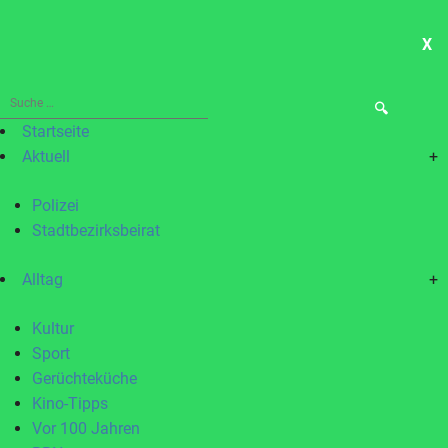
X
ME
Suche
nach:
Startseite
Aktuell
+
Polizei
Stadtbezirksbeirat
Alltag
+
Kultur
Sport
Gerüchteküche
Kino-Tipps
Vor 100 Jahren