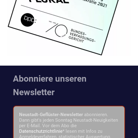
Abonniere unseren
Newsletter
Neustadt-Geflüster-Newsletter
abonnieren.
Dann gibt's jeden Sonntag Neustadt-Neuigkeiten
per E-Mail. Vor dem Abo die
Datenschutzrichtlinie
* lesen mit Infos zu
Anmeldeverfahren, statistischer Auswertung,