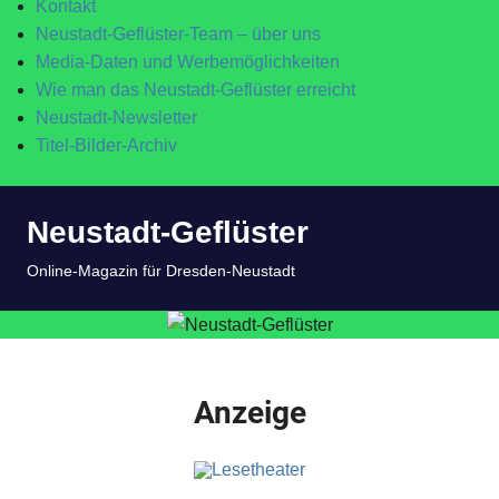
Kontakt
Neustadt-Geflüster-Team – über uns
Media-Daten und Werbemöglichkeiten
Wie man das Neustadt-Geflüster erreicht
Neustadt-Newsletter
Titel-Bilder-Archiv
Zum
Neustadt-Geflüster
Inhalt
springen
MENÜ
Online-Magazin für Dresden-Neustadt
Anzeige