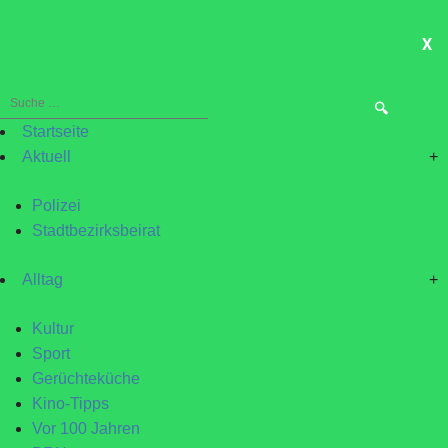
X
ME
Suche
nach:
Startseite
Aktuell
+
Polizei
Stadtbezirksbeirat
Alltag
+
Kultur
Sport
Gerüchteküche
Kino-Tipps
Vor 100 Jahren