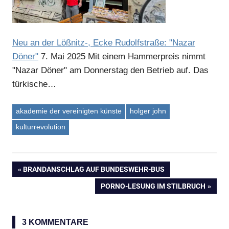
Neu an der Lößnitz-, Ecke Rudolfstraße: "Nazar
Döner"
7. Mai 2025
Mit einem Hammerpreis nimmt
"Nazar Döner" am Donnerstag den Betrieb auf. Das
türkische…
akademie der vereinigten künste
holger john
kulturrevolution
VORHERIGER
BRANDANSCHLAG AUF BUNDESWEHR-BUS
Beitragsnavigation
BEITRAG:
NÄCHSTER
PORNO-LESUNG IM STILBRUCH
BEITRAG:
3 KOMMENTARE