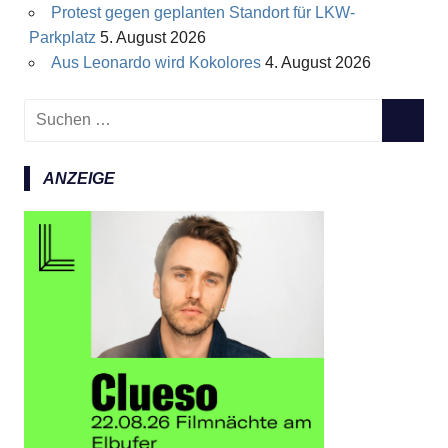
Protest gegen geplanten Standort für LKW-
Parkplatz
5. August 2026
Aus Leonardo wird Kokolores
4. August 2026
S
S
u
U
c
C
ANZEIGE
h
H
e
E
n
N
n
a
c
h
: