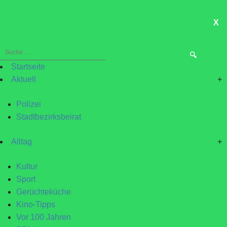
X
ME
Suche
nach:
Startseite
Aktuell
+
Polizei
Stadtbezirksbeirat
Alltag
+
Kultur
Sport
Gerüchteküche
Kino-Tipps
Vor 100 Jahren