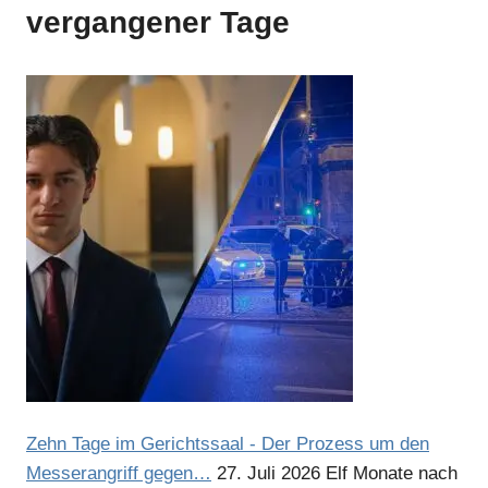
vergangener Tage
Anzeige
Anzeige
Anzeige
Anzeige
Zehn Tage im Gerichtssaal - Der Prozess um den
Messerangriff gegen…
27. Juli 2026
Elf Monate nach