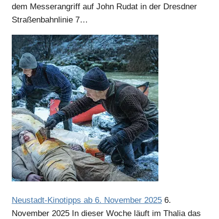
Anzeige
dem Messerangriff auf John Rudat in der Dresdner
Straßenbahnlinie 7…
Anzeige
Anzeige
Neustadt-Kinotipps ab 6. November 2025
6.
November 2025
In dieser Woche läuft im Thalia das