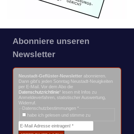
Abonniere unseren
Newsletter
Neustadt-Geflüster-Newsletter
abonnieren.
Dann gibt's jeden Sonntag Neustadt-Neuigkeiten
per E-Mail. Vor dem Abo die
Datenschutzrichtlinie
* lesen mit Infos zu
Anmeldeverfahren, statistischer Auswertung,
Widerruf.
Datenschutzbestimmungen
*
habe ich gelesen und stimme zu