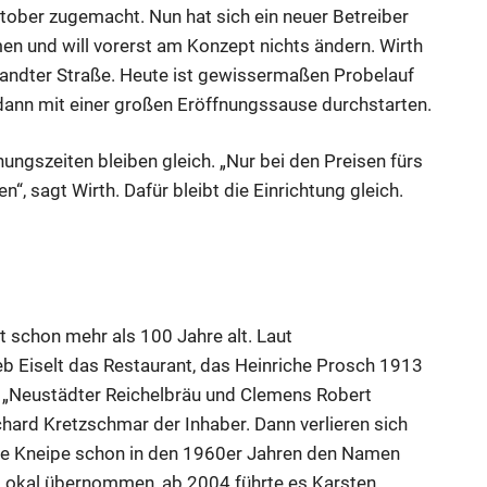
ober zugemacht. Nun hat sich ein neuer Betreiber
n und will vorerst am Konzept nichts ändern. Wirth
arandter Straße. Heute ist gewissermaßen Probelauf
ann mit einer großen Eröffnungssause durchstarten.
ungszeiten bleiben gleich. „Nur bei den Preisen fürs
 sagt Wirth. Dafür bleibt die Einrichtung gleich.
 schon mehr als 100 Jahre alt. Laut
eb Eiselt das Restaurant, das Heinriche Prosch 1913
 „Neustädter Reichelbräu und Clemens Robert
hard Kretzschmar der Inhaber. Dann verlieren sich
ie Kneipe schon in den 1960er Jahren den Namen
s Lokal übernommen, ab 2004 führte es Karsten