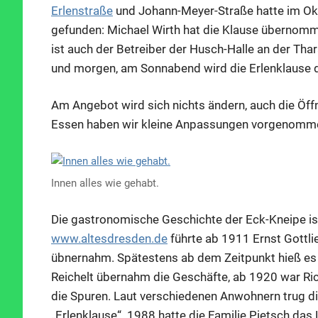
Erlenstraße
und Johann-Meyer-Straße hatte im Okt
gefunden: Michael Wirth hat die Klause übernomme
ist auch der Betreiber der Husch-Halle an der Th
und morgen, am Sonnabend wird die Erlenklause d
Am Angebot wird sich nichts ändern, auch die Öffn
Essen haben wir kleine Anpassungen vorgenommen“,
Innen alles wie gehabt.
Die gastronomische Geschichte der Eck-Kneipe ist
www.altesdresden.de
führte ab 1911 Ernst Gottli
übnernahm. Spätestens ab dem Zeitpunkt hieß es
Reichelt übernahm die Geschäfte, ab 1920 war Ric
die Spuren. Laut verschiedenen Anwohnern trug d
„Erlenklause“. 1988 hatte die Familie Pietsch da