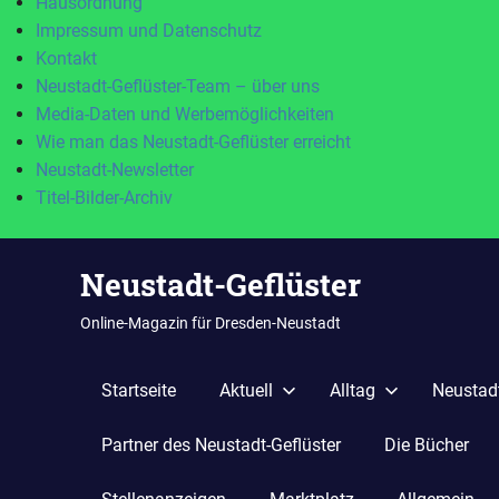
Hausordnung
Impressum und Datenschutz
Kontakt
Neustadt-Geflüster-Team – über uns
Media-Daten und Werbemöglichkeiten
Wie man das Neustadt-Geflüster erreicht
Neustadt-Newsletter
Titel-Bilder-Archiv
Zum
Neustadt-Geflüster
Inhalt
springen
Online-Magazin für Dresden-Neustadt
Startseite
Aktuell
Alltag
Neustadt
Partner des Neustadt-Geflüster
Die Bücher