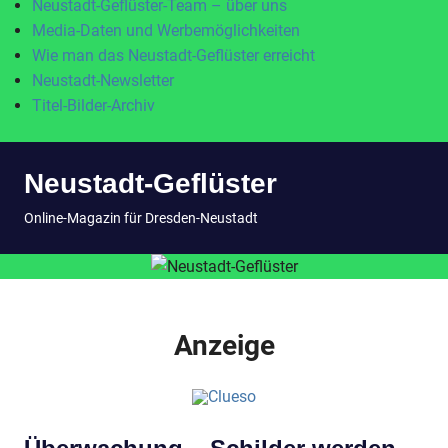
Neustadt-Geflüster-Team – über uns
Media-Daten und Werbemöglichkeiten
Wie man das Neustadt-Geflüster erreicht
Neustadt-Newsletter
Titel-Bilder-Archiv
Zum
Neustadt-Geflüster
Inhalt
springen
MENÜ
Online-Magazin für Dresden-Neustadt
Anzeige