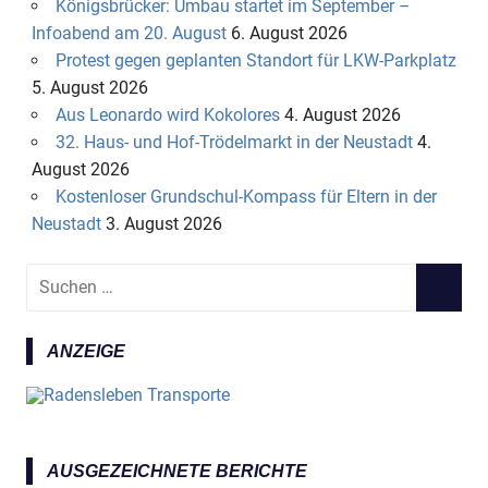
Königsbrücker: Umbau startet im September –
Infoabend am 20. August
6. August 2026
Protest gegen geplanten Standort für LKW-Parkplatz
5. August 2026
Aus Leonardo wird Kokolores
4. August 2026
32. Haus- und Hof-Trödelmarkt in der Neustadt
4.
August 2026
Kostenloser Grundschul-Kompass für Eltern in der
Neustadt
3. August 2026
S
S
u
U
c
C
ANZEIGE
h
H
e
E
n
N
n
a
AUSGEZEICHNETE BERICHTE