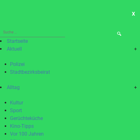
X
ME
Suche
nach:
Startseite
Aktuell
+
Polizei
Stadtbezirksbeirat
Alltag
+
Kultur
Sport
Gerüchteküche
Kino-Tipps
Vor 100 Jahren