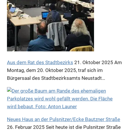
Aus dem Rat des Stadtbezirks
21. Oktober 2025
Am
Montag, dem 20. Oktober 2025, traf sich im
Anzeige
Bürgersaal des Stadtbezirksamts Neustadt…
Anzeige
Neues Haus an der Pulsnitzer/Ecke Bautzner Straße
26. Februar 2025
Seit heute ist die Pulsnitzer Straße