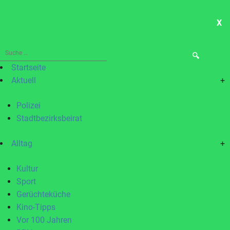
X
ME
Suche
nach:
Startseite
Aktuell
+
Polizei
Stadtbezirksbeirat
Alltag
+
Kultur
Sport
Gerüchteküche
Kino-Tipps
Vor 100 Jahren