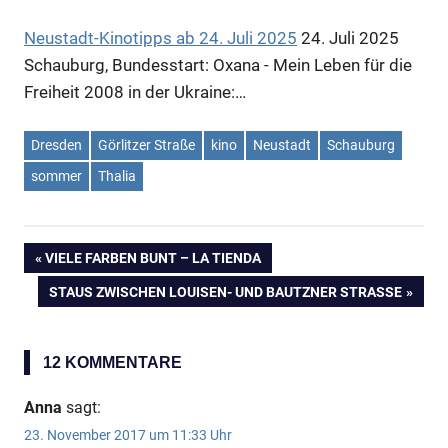
Anzeige
Neustadt-Kinotipps ab 24. Juli 2025
24. Juli 2025
Schauburg, Bundesstart: Oxana - Mein Leben für die
Freiheit 2008 in der Ukraine:…
Dresden
Görlitzer Straße
kino
Neustadt
Schauburg
sommer
Thalia
VORHERIGER
VIELE FARBEN BUNT – LA TIENDA
Beitragsnavigation
BEITRAG:
NÄCHSTER
STAUS ZWISCHEN LOUISEN- UND BAUTZNER STRASSE
BEITRAG:
12 KOMMENTARE
Anna
sagt:
23. November 2017 um 11:33 Uhr