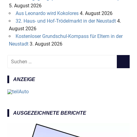
5. August 2026
Aus Leonardo wird Kokolores
4. August 2026
32. Haus- und Hof-Trödelmarkt in der Neustadt
4.
August 2026
Kostenloser Grundschul-Kompass für Eltern in der
Neustadt
3. August 2026
S
S
u
U
c
C
ANZEIGE
h
H
e
E
n
N
n
a
AUSGEZEICHNETE BERICHTE
c
h
: