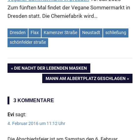
Zum fünften Mal findet der Vegane Sommermarkt in
Dresden statt. Die Chemiefabrik wird…
Dresden
Flax
Kamenzer Straße
Neustadt
schließung
schönfelder straße
VORHERIGER
DIE NACHT DER LEBENDEN MASKEN
Beitragsnavigation
BEITRAG:
NÄCHSTER
MANN AM ALBERTPLATZ GESCHLAGEN
BEITRAG:
3 KOMMENTARE
Evi
sagt:
4. Februar 2016 um 11:12 Uhr
Die Abschiedsfeier ist am Samstag den 6. Februar.