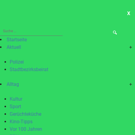
X
ME
Suche
nach:
Startseite
Aktuell
+
Polizei
Stadtbezirksbeirat
Alltag
+
Kultur
Sport
Gerüchteküche
Kino-Tipps
Vor 100 Jahren