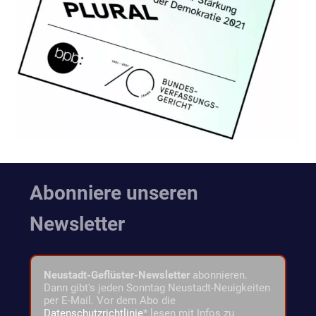
Abonniere unseren
Newsletter
Neustadt-Geflüster-Newsletter
abonnieren.
Dann gibt's jeden Sonntag Neustadt-Neuigkeiten
per E-Mail. Vor dem Abo die
Datenschutzrichtlinie
* lesen mit Infos zu