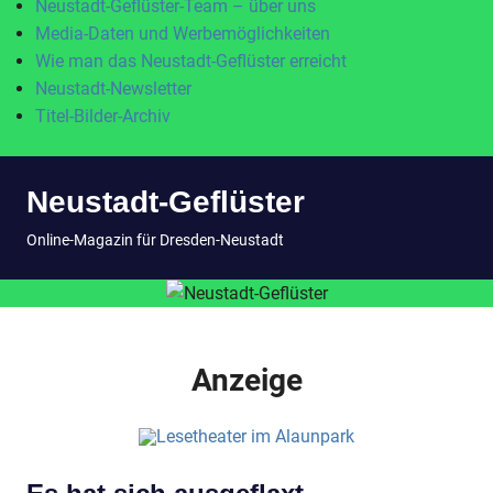
Neustadt-Geflüster-Team – über uns
Media-Daten und Werbemöglichkeiten
Wie man das Neustadt-Geflüster erreicht
Neustadt-Newsletter
Titel-Bilder-Archiv
Zum
Neustadt-Geflüster
Inhalt
springen
MENÜ
Online-Magazin für Dresden-Neustadt
Anzeige